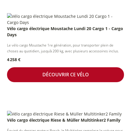
collectivités
Vélo cargo électrique Moustache Lundi 20 Cargo 1 - Cargo
Days
Vélo
Accueil
Vélo
de courtoisie
randonneur
d'occasion
Le vélo cargo Moustache 1re génération, pour transporter plein de
choses au quotidien, jusqu'à 200 kg, avec plusieurs accessoires inclus.
4 258 €
Location
DÉCOUVRIR CE VÉLO
Longue
Durée
Vélo cargo électrique Riese & Müller Multitinker2 Family
Équipé du dernier moteur Bosch, le Multitinker remplace la voiture pour