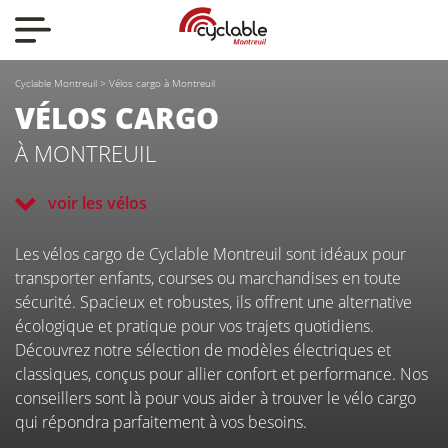
Nos actualités
Cyclable Montreuil
>
Vélos cargo à Montreuil
Nos vélos
VÉLOS CARGO
À MONTREUIL
Qui sommes-nous ?
voir les vélos
Nous contacter
Les vélos cargo de Cyclable Montreuil sont idéaux pour
transporter enfants, courses ou marchandises en toute
sécurité. Spacieux et robustes, ils offrent une alternative
écologique et pratique pour vos trajets quotidiens.
Découvrez notre sélection de modèles électriques et
classiques, conçus pour allier confort et performance. Nos
conseillers sont là pour vous aider à trouver le vélo cargo
CYCLABLE
qui répondra parfaitement à vos besoins.