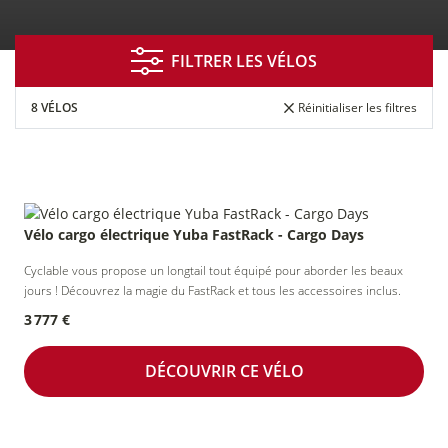
À MONTREUIL
FILTRER LES VÉLOS
8 VÉLOS
Réinitialiser les filtres
Vélo cargo électrique Yuba FastRack - Cargo Days
Cyclable vous propose un longtail tout équipé pour aborder les beaux
Financement
Entretien
Essai de
jours ! Découvrez la magie du FastRack et tous les accessoires inclus.
réparation
vélos
3 777 €
DÉCOUVRIR CE VÉLO
Prise de RDV
Assurance
Entreprises
en ligne
&