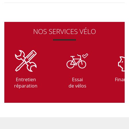
NOS SERVICES VÉLO
Entretien
Essai
Finan
réparation
de vélos